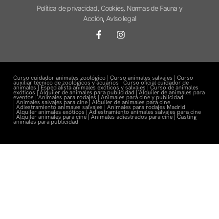
Política de privacidad
,
Cookies
,
Normas de Fauna y
Acción
,
Aviso legal
Curso cuidador animales zoológico |
Curso animales salvajes |
Curso
auxiliar técnico de zoológicos y acuarios |
Curso oficial cuidador de
animales |
Especialista animales exóticos y salvajes |
Curso de animales
exóticos |
Alquiler de animales para publicidad |
Alquiler de animales para
eventos |
Animales para rodajes |
Animales para cine y publicidad
|
Animales salvajes para cine |
Alquiler de animales para cine
|
Adiestramiento animales salvajes |
Animales para rodajes Madrid
|
Alquiler animales exóticos |
Adiestramiento animales salvajes para cine
|
Alquiler animales para cine |
Animales adiestrados para cine
|
Casting
animales para publicidad