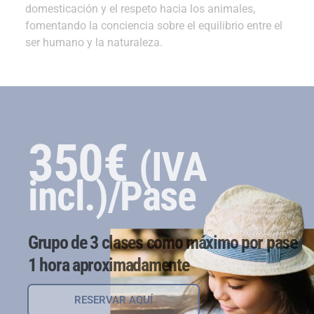
domesticación y el respeto hacia los animales,
fomentando la conciencia sobre el equilibrio entre el
ser humano y la naturaleza.
350€
(IVA
incl.)/Pase
Grupo de 3 clases como máximo por pase
1 hora aproximadamente
RESERVAR AQUÍ