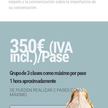
respeto y la concienciación sobre la importancia de
su conservación.
350€
(IVA
incl.)/Pase
Grupo de 3 clases como máximo por pase
1 hora aproximadamente
SE PUEDEN REALIZAR 2 PASES COMO
MÁXIMO.