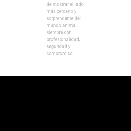
de mostrar el lado
más cercano y
sorprendente del
mundo animal,
siempre con
profesionalidad,
seguridad y
compromiso.