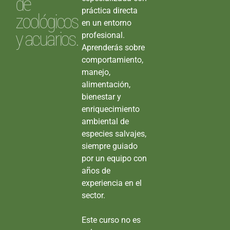
de
práctica directa
zoológicos
en un entorno
y acuarios.
profesional.
Aprenderás sobre
comportamiento,
manejo,
alimentación,
bienestar y
enriquecimiento
ambiental de
especies salvajes,
siempre guiado
por un equipo con
años de
experiencia en el
sector.
Este curso no es