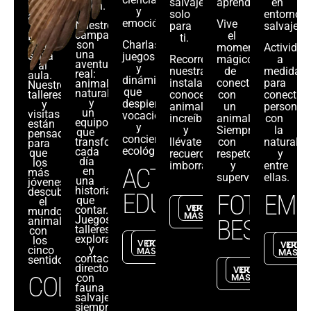
salvaje
aprender.
en
rugen.
y
y
solo
entornos
alas.
emoción.
Vive
Nuestros
para
salvajes.
campamentos
el
Llevamos
ti.
son
Charlas,
la
momento
Actividad
una
selva
juegos
Recorre
mágico
a
aventura
al
y
nuestras
de
medida
real:
aula.
dinámicas
instalaciones,
conectar
para
animales,
Nuestros
que
naturaleza
talleres
conoce
con
conectar
y
despiertan
y
animales
un
personas
un
visitas
vocaciones
increíbles
animal.
con
equipo
están
y
y
Siempre
la
que
pensados
conciencia
transforma
llévate
con
naturale
para
ecológica.
cada
que
recuerdos
respeto
y
día
los
imborrables.
y
entre
ACTIVIDADES
en
más
supervisión.
ellas.
una
jóvenes
historia
descubran
EDUCATIVAS
FOTOS
EMP
que
el
VER
CONTACTA
contar.
mundo
MÁS
Juegos,
BESTIAL
animal
talleres,
con
exploraciones
los
VER
CONTACTA
VER
CON
y
cinco
MÁS
MÁS
contacto
sentidos.
directo
VER
CONTACTA
COLEGIOS
con
MÁS
fauna
salvaje,
siempre