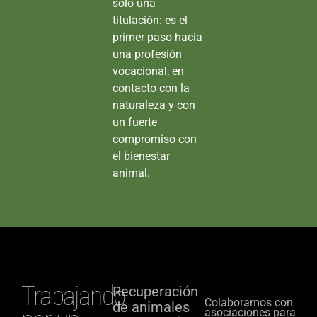
solo una
titulación: es el
primer paso hacia
una profesión
vocacional, en
contacto con la
naturaleza y con
un fuerte
compromiso con
el bienestar
animal.
Trabajando
Recuperación
Colaboramos con
de animales
asociaciones para