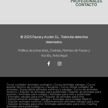
PROFESIONALES
CONTACTO
© 2025 Fauna y Acción S.L. Todos los derechos
reservados.
Política de privacidad
,
Cookies
,
Normas de Fauna y
Acción
,
Aviso legal
Curso cuidador animales zoológico |
Curso animales salvajes |
Curso
auxiliar técnico de zoológicos y acuarios |
Curso oficial cuidador de
animales |
Especialista animales exóticos y salvajes |
Curso de animales
exóticos |
Alquiler de animales para publicidad |
Alquiler de animales para
eventos |
Animales para rodajes |
Animales para cine y publicidad
|
Animales salvajes para cine |
Alquiler de animales para cine
|
Adiestramiento animales salvajes |
Animales para rodajes Madrid
|
Alquiler animales exóticos |
Adiestramiento animales salvajes para cine
|
Alquiler animales para cine |
Animales adiestrados para cine
|
Casting
animales para publicidad