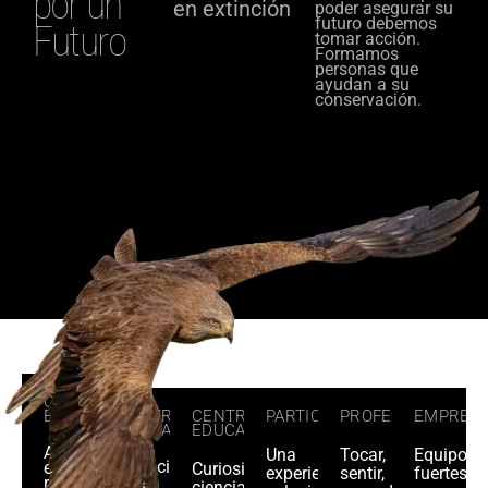
por un
en extinción
poder asegurar su
futuro debemos
Futuro
tomar acción.
Formamos
personas que
ayudan a su
conservación.
CENTROS
CENTROS
CENTROS
PARTICULAR
PROFESIONAL
EMPRES
EDUCATIVOS
EDUCATIVOS
EDUCATIVOS
Aprender
Una
Tocar,
Equipos
Vacaciones
entre
Curiosidad,
experiencia
sentir,
fuertes
que
rugidos
ciencia