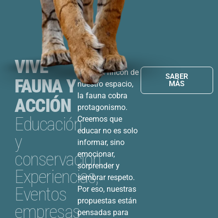
VIVE
En cada rincón de
SABER
FAUNA Y
nuestro espacio,
MÁS
la fauna cobra
ACCIÓN
protagonismo.
Educación
Creemos que
educar no es solo
y
informar, sino
conservación,
emocionar,
sorprender y
Experiencias,
sembrar respeto.
Eventos
Por eso, nuestras
propuestas están
empresas
pensadas para