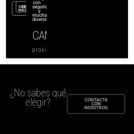
con
seguridad
VER
CONTACTA
MÁS
y
mucha
diversión.
CAMPAMENTOS
próximamente
¿No sabes qué
elegir?
CONTACTA
CON
NOSOTROS