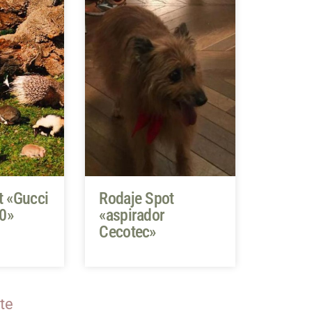
t «Gucci
Rodaje Spot
20»
«aspirador
Cecotec»
te