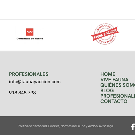
PROFESIONALES
HOME
VIVE FAUNA
info@faunayaccion.com
QUIÉNES SOM
BLOG
918 848 798
PROFESIONAL
CONTACTO
Política de privacidad
,
Cookies
,
Normas de Fauna y Acción
,
Aviso legal