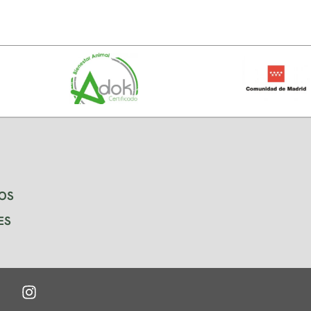
OS
ES