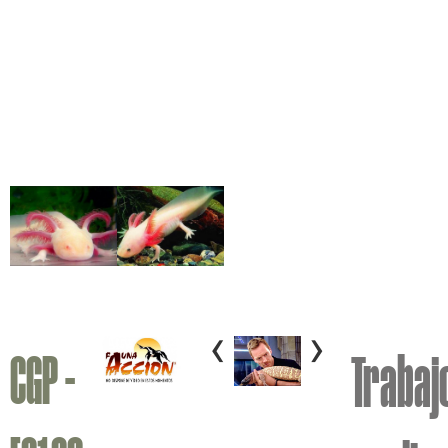
‹
›
CGP -
Trabaj