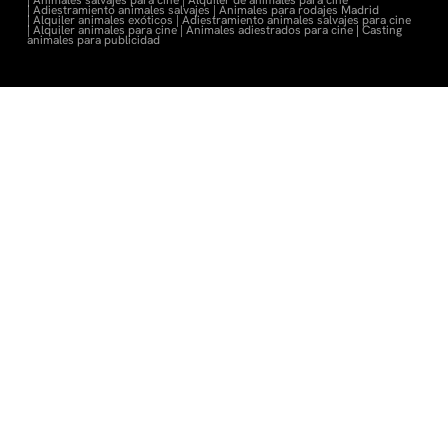
|
Animales salvajes para cine |
Alquiler de animales para cine
|
Adiestramiento animales salvajes |
Animales para rodajes Madrid
|
Alquiler animales exóticos |
Adiestramiento animales salvajes para cine
|
Alquiler animales para cine |
Animales adiestrados para cine
|
Casting
animales para publicidad