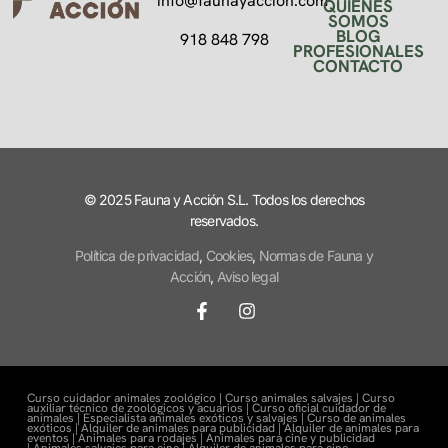
info@faunayaccion.com
QUIÉNES
SOMOS
BLOG
918 848 798
PROFESIONALES
CONTACTO
© 2025 Fauna y Acción S.L. Todos los derechos
reservados.
Política de privacidad
,
Cookies
,
Normas de Fauna y
Acción
,
Aviso legal
Curso cuidador animales zoológico |
Curso animales salvajes |
Curso
auxiliar técnico de zoológicos y acuarios |
Curso oficial cuidador de
animales |
Especialista animales exóticos y salvajes |
Curso de animales
exóticos |
Alquiler de animales para publicidad |
Alquiler de animales para
eventos |
Animales para rodajes |
Animales para cine y publicidad