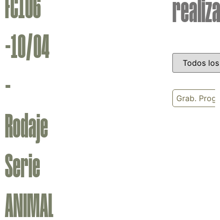
FC106
realiz
-10/04
-
Grab. Prog
Rodaje
Serie
ANIMAL