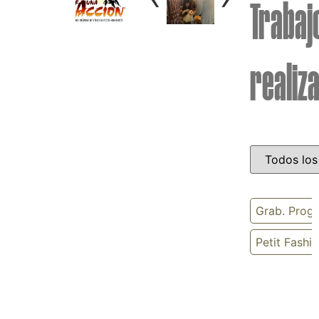
Trabaj
realiz
Grab. Progr
Petit Fashi