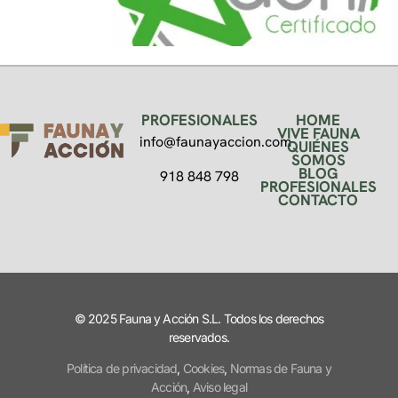
PROFESIONALES
HOME
VIVE FAUNA
info@faunayaccion.com
QUIÉNES
SOMOS
BLOG
918 848 798
PROFESIONALES
CONTACTO
© 2025 Fauna y Acción S.L. Todos los derechos
reservados.
Política de privacidad
,
Cookies
,
Normas de Fauna y
Acción
,
Aviso legal