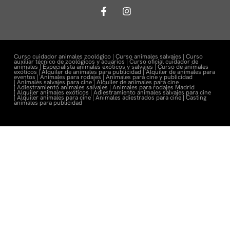
Curso cuidador animales zoológico |
Curso animales salvajes |
Curso
auxiliar técnico de zoológicos y acuarios |
Curso oficial cuidador de
animales |
Especialista animales exóticos y salvajes |
Curso de animales
exóticos |
Alquiler de animales para publicidad |
Alquiler de animales para
eventos |
Animales para rodajes |
Animales para cine y publicidad
|
Animales salvajes para cine |
Alquiler de animales para cine
|
Adiestramiento animales salvajes |
Animales para rodajes Madrid
|
Alquiler animales exóticos |
Adiestramiento animales salvajes para cine
|
Alquiler animales para cine |
Animales adiestrados para cine
|
Casting
animales para publicidad