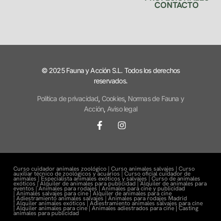
CONTACTO
© 2025 Fauna y Acción S.L. Todos los derechos
reservados.
Política de privacidad
,
Cookies
,
Normas de Fauna y
Acción
,
Aviso legal
Curso cuidador animales zoológico |
Curso animales salvajes |
Curso
auxiliar técnico de zoológicos y acuarios |
Curso oficial cuidador de
animales |
Especialista animales exóticos y salvajes |
Curso de animales
exóticos |
Alquiler de animales para publicidad |
Alquiler de animales para
eventos |
Animales para rodajes |
Animales para cine y publicidad
|
Animales salvajes para cine |
Alquiler de animales para cine
|
Adiestramiento animales salvajes |
Animales para rodajes Madrid
|
Alquiler animales exóticos |
Adiestramiento animales salvajes para cine
|
Alquiler animales para cine |
Animales adiestrados para cine
|
Casting
animales para publicidad