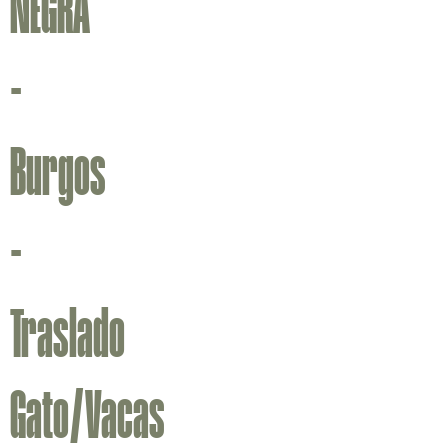
NEGRA
-
Burgos
-
Traslado
Gato/Vacas