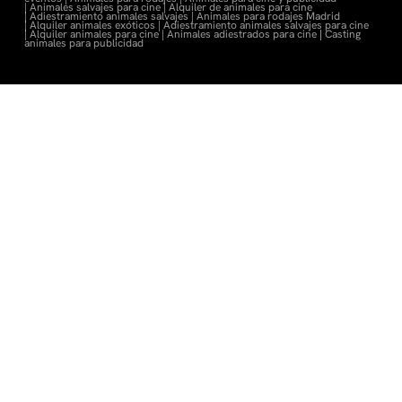
|
Animales salvajes para cine |
Alquiler de animales para cine
|
Adiestramiento animales salvajes |
Animales para rodajes Madrid
|
Alquiler animales exóticos |
Adiestramiento animales salvajes para cine
|
Alquiler animales para cine |
Animales adiestrados para cine
|
Casting
animales para publicidad