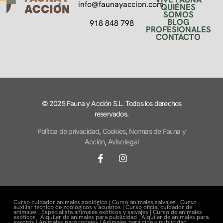
info@faunayaccion.com
QUIÉNES
SOMOS
BLOG
918 848 798
PROFESIONALES
CONTACTO
© 2025 Fauna y Acción S.L. Todos los derechos
reservados.
Política de privacidad
,
Cookies
,
Normas de Fauna y
Acción
,
Aviso legal
Curso cuidador animales zoológico |
Curso animales salvajes |
Curso
auxiliar técnico de zoológicos y acuarios |
Curso oficial cuidador de
animales |
Especialista animales exóticos y salvajes |
Curso de animales
exóticos |
Alquiler de animales para publicidad |
Alquiler de animales para
eventos |
Animales para rodajes |
Animales para cine y publicidad