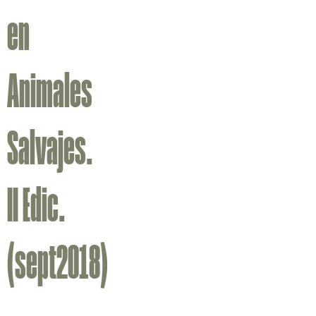
en
Animales
Salvajes.
II Edic.
(sept2018)