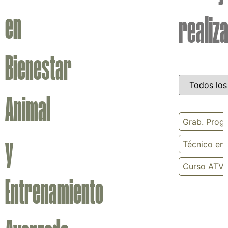
en
realiz
Bienestar
Animal
Grab. Prog
y
Técnico en 
Curso ATV I
Entrenamiento