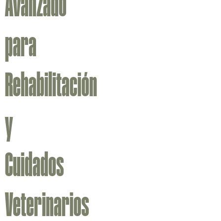
Avanzado
para
Rehabilitación
y
Cuidados
Veterinarios