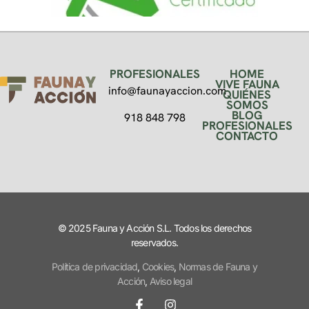
PROFESIONALES
HOME
VIVE FAUNA
info@faunayaccion.com
QUIÉNES
SOMOS
BLOG
918 848 798
PROFESIONALES
CONTACTO
© 2025 Fauna y Acción S.L. Todos los derechos
reservados.
Política de privacidad
,
Cookies
,
Normas de Fauna y
Acción
,
Aviso legal