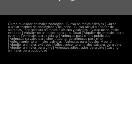
Curso cuidador animales zoológico |
Curso animales salvajes |
Curso
auxiliar técnico de zoológicos y acuarios |
Curso oficial cuidador de
animales |
Especialista animales exóticos y salvajes |
Curso de animales
exóticos |
Alquiler de animales para publicidad |
Alquiler de animales para
eventos |
Animales para rodajes |
Animales para cine y publicidad
|
Animales salvajes para cine |
Alquiler de animales para cine
|
Adiestramiento animales salvajes |
Animales para rodajes Madrid
|
Alquiler animales exóticos |
Adiestramiento animales salvajes para cine
|
Alquiler animales para cine |
Animales adiestrados para cine
|
Casting
animales para publicidad