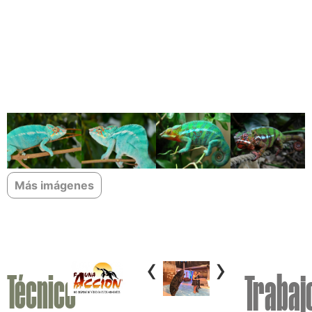
Más imágenes
‹
›
Técnico
Trabaj