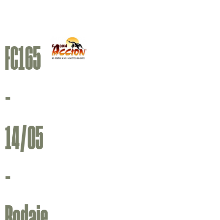
FC165
-
14/05
-
Rodaje