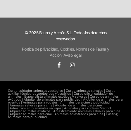
© 2025 Fauna y Acción S.L. Todos los derechos
reservados.
Política de privacidad
,
Cookies
,
Normas de Fauna y
Acción
,
Aviso legal
Curso cuidador animales zoológico |
Curso animales salvajes |
Curso
auxiliar técnico de zoológicos y acuarios |
Curso oficial cuidador de
animales |
Especialista animales exóticos y salvajes |
Curso de animales
exóticos |
Alquiler de animales para publicidad |
Alquiler de animales para
eventos |
Animales para rodajes |
Animales para cine y publicidad
|
Animales salvajes para cine |
Alquiler de animales para cine
|
Adiestramiento animales salvajes |
Animales para rodajes Madrid
|
Alquiler animales exóticos |
Adiestramiento animales salvajes para cine
|
Alquiler animales para cine |
Animales adiestrados para cine
|
Casting
animales para publicidad