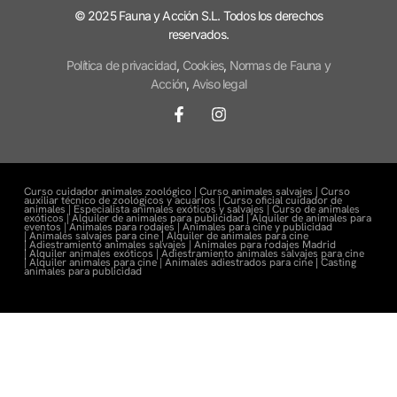
© 2025 Fauna y Acción S.L. Todos los derechos
reservados.
Política de privacidad
,
Cookies
,
Normas de Fauna y
Acción
,
Aviso legal
Curso cuidador animales zoológico |
Curso animales salvajes |
Curso
auxiliar técnico de zoológicos y acuarios |
Curso oficial cuidador de
animales |
Especialista animales exóticos y salvajes |
Curso de animales
exóticos |
Alquiler de animales para publicidad |
Alquiler de animales para
eventos |
Animales para rodajes |
Animales para cine y publicidad
|
Animales salvajes para cine |
Alquiler de animales para cine
|
Adiestramiento animales salvajes |
Animales para rodajes Madrid
|
Alquiler animales exóticos |
Adiestramiento animales salvajes para cine
|
Alquiler animales para cine |
Animales adiestrados para cine
|
Casting
animales para publicidad