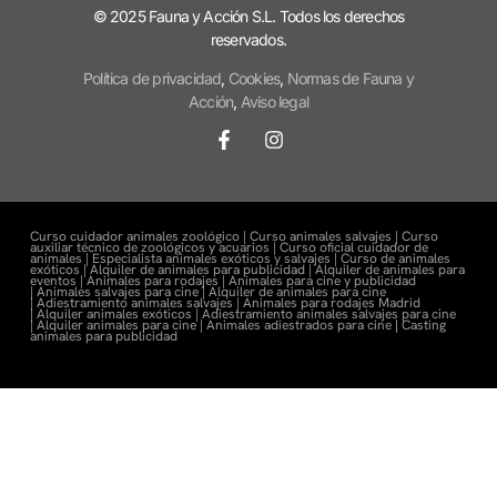
© 2025 Fauna y Acción S.L. Todos los derechos
reservados.
Política de privacidad
,
Cookies
,
Normas de Fauna y
Acción
,
Aviso legal
Curso cuidador animales zoológico |
Curso animales salvajes |
Curso
auxiliar técnico de zoológicos y acuarios |
Curso oficial cuidador de
animales |
Especialista animales exóticos y salvajes |
Curso de animales
exóticos |
Alquiler de animales para publicidad |
Alquiler de animales para
eventos |
Animales para rodajes |
Animales para cine y publicidad
|
Animales salvajes para cine |
Alquiler de animales para cine
|
Adiestramiento animales salvajes |
Animales para rodajes Madrid
|
Alquiler animales exóticos |
Adiestramiento animales salvajes para cine
|
Alquiler animales para cine |
Animales adiestrados para cine
|
Casting
animales para publicidad