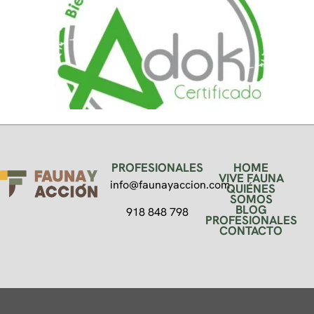
PROFESIONALES
HOME
VIVE FAUNA
info@faunayaccion.com
QUIÉNES
SOMOS
BLOG
918 848 798
PROFESIONALES
CONTACTO