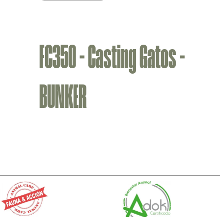
FC350 - Casting Gatos -
BUNKER