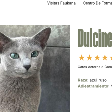
Visitas Faukana
Centro De Form
Dulcin
★
★
★
★
Gatos Actores
>
Gato
Raza
: azul ruso
Adiestramiento
: