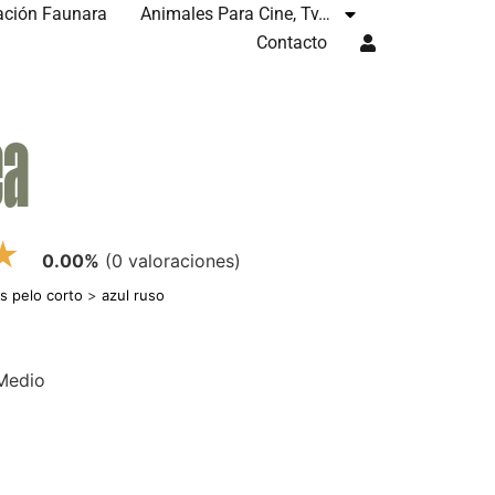
ación Faunara
Animales Para Cine, Tv…
Contacto
ea
★
0.00%
(0 valoraciones)
s pelo corto
>
azul ruso
 Medio