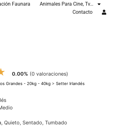
ación Faunara
Animales Para Cine, Tv…
Contacto
★
0.00%
(0 valoraciones)
ros Grandes - 20kg - 40kg
>
Setter Irlandés
dés
 Medio
a, Quieto, Sentado, Tumbado