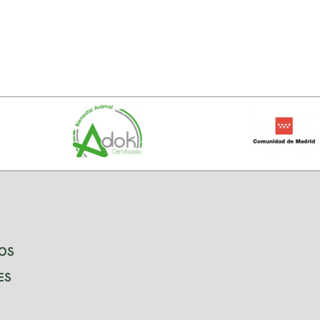
OS
ES