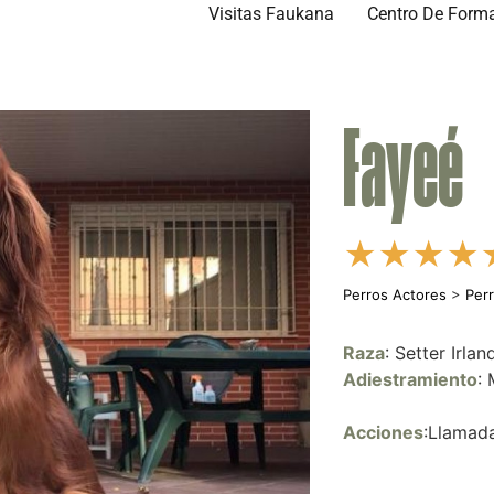
Visitas Faukana
Centro De Form
Fayeé
★
★
★
★
Perros Actores
>
Per
Raza
: Setter Irlan
Adiestramiento
:
Acciones
:Llamad