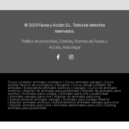
© 2025 Fauna y Acción S.L. Todos los derechos
reservados.
Política de privacidad
,
Cookies
,
Normas de Fauna y
Acción
,
Aviso legal
Curso cuidador animales zoológico |
Curso animales salvajes |
Curso
auxiliar técnico de zoológicos y acuarios |
Curso oficial cuidador de
animales |
Especialista animales exóticos y salvajes |
Curso de animales
exóticos |
Alquiler de animales para publicidad |
Alquiler de animales para
eventos |
Animales para rodajes |
Animales para cine y publicidad
|
Animales salvajes para cine |
Alquiler de animales para cine
|
Adiestramiento animales salvajes |
Animales para rodajes Madrid
|
Alquiler animales exóticos |
Adiestramiento animales salvajes para cine
|
Alquiler animales para cine |
Animales adiestrados para cine
|
Casting
animales para publicidad