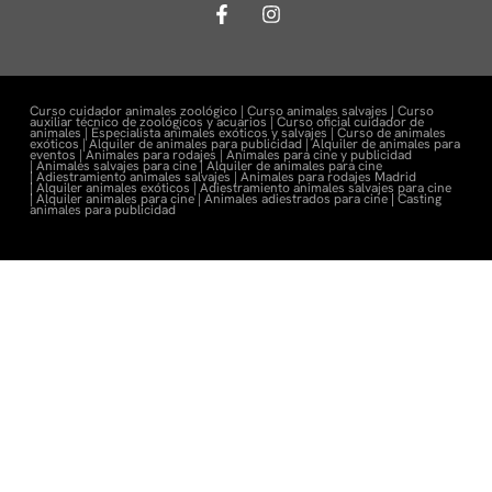
Curso cuidador animales zoológico |
Curso animales salvajes |
Curso
auxiliar técnico de zoológicos y acuarios |
Curso oficial cuidador de
animales |
Especialista animales exóticos y salvajes |
Curso de animales
exóticos |
Alquiler de animales para publicidad |
Alquiler de animales para
eventos |
Animales para rodajes |
Animales para cine y publicidad
|
Animales salvajes para cine |
Alquiler de animales para cine
|
Adiestramiento animales salvajes |
Animales para rodajes Madrid
|
Alquiler animales exóticos |
Adiestramiento animales salvajes para cine
|
Alquiler animales para cine |
Animales adiestrados para cine
|
Casting
animales para publicidad