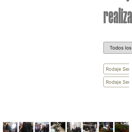
realiz
Rodaje Seri
Rodaje Seri