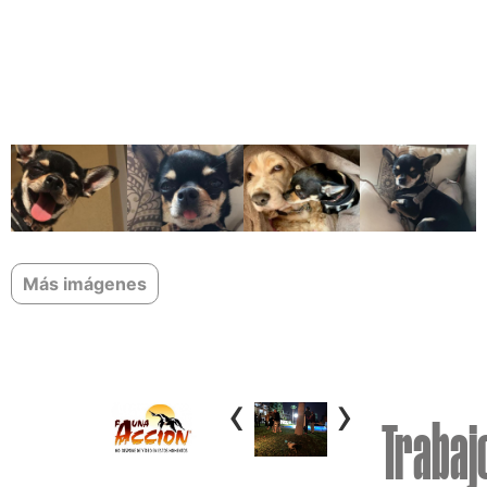
Más imágenes
‹
›
Trabaj