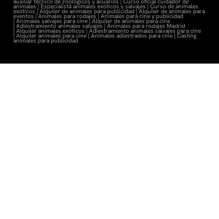
auxiliar técnico de zoológicos y acuarios |
Curso oficial cuidador de
animales |
Especialista animales exóticos y salvajes |
Curso de animales
exóticos |
Alquiler de animales para publicidad |
Alquiler de animales para
eventos |
Animales para rodajes |
Animales para cine y publicidad
|
Animales salvajes para cine |
Alquiler de animales para cine
|
Adiestramiento animales salvajes |
Animales para rodajes Madrid
|
Alquiler animales exóticos |
Adiestramiento animales salvajes para cine
|
Alquiler animales para cine |
Animales adiestrados para cine
|
Casting
animales para publicidad