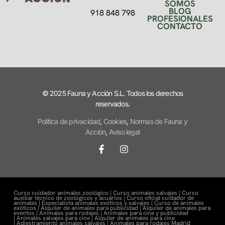
SOMOS
BLOG
918 848 798
PROFESIONALES
CONTACTO
© 2025 Fauna y Acción S.L. Todos los derechos
reservados.
Política de privacidad
,
Cookies
,
Normas de Fauna y
Acción
,
Aviso legal
Curso cuidador animales zoológico |
Curso animales salvajes |
Curso
auxiliar técnico de zoológicos y acuarios |
Curso oficial cuidador de
animales |
Especialista animales exóticos y salvajes |
Curso de animales
exóticos |
Alquiler de animales para publicidad |
Alquiler de animales para
eventos |
Animales para rodajes |
Animales para cine y publicidad
|
Animales salvajes para cine |
Alquiler de animales para cine
|
Adiestramiento animales salvajes |
Animales para rodajes Madrid