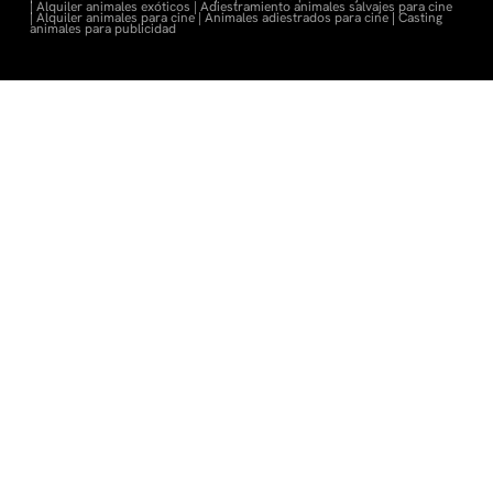
|
Alquiler animales exóticos |
Adiestramiento animales salvajes para cine
|
Alquiler animales para cine |
Animales adiestrados para cine
|
Casting
animales para publicidad