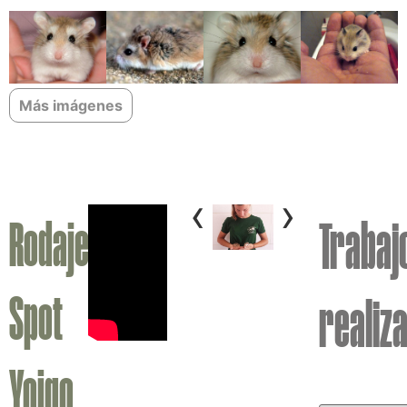
Más imágenes
‹
›
Rodaje
Trabaj
Spot
realiz
Yoigo