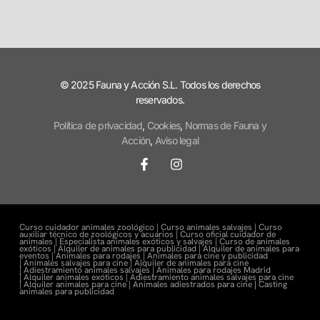
© 2025 Fauna y Acción S.L. Todos los derechos
reservados.
Política de privacidad
,
Cookies
,
Normas de Fauna y
Acción
,
Aviso legal
Curso cuidador animales zoológico |
Curso animales salvajes |
Curso
auxiliar técnico de zoológicos y acuarios |
Curso oficial cuidador de
animales |
Especialista animales exóticos y salvajes |
Curso de animales
exóticos |
Alquiler de animales para publicidad |
Alquiler de animales para
eventos |
Animales para rodajes |
Animales para cine y publicidad
|
Animales salvajes para cine |
Alquiler de animales para cine
|
Adiestramiento animales salvajes |
Animales para rodajes Madrid
|
Alquiler animales exóticos |
Adiestramiento animales salvajes para cine
|
Alquiler animales para cine |
Animales adiestrados para cine
|
Casting
animales para publicidad