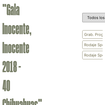
"Gala
Inocente,
Grab. Progr
Inocente
Rodaje Spot
Rodaje Spot
2018 -
40