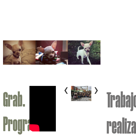
‹
›
Grab.
Trabaj
Programa
realiz