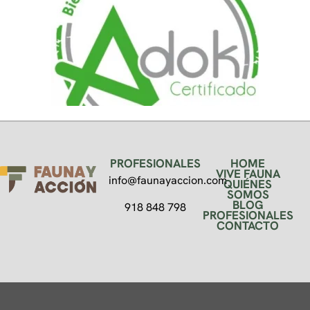
PROFESIONALES
HOME
VIVE FAUNA
info@faunayaccion.com
QUIÉNES
SOMOS
BLOG
918 848 798
PROFESIONALES
CONTACTO