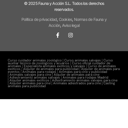
© 2025 Fauna y Acción S.L. Todos los derechos
reservados.
Política de privacidad
,
Cookies
,
Normas de Fauna y
Acción
,
Aviso legal
Curso cuidador animales zoológico |
Curso animales salvajes |
Curso
auxiliar técnico de zoológicos y acuarios |
Curso oficial cuidador de
animales |
Especialista animales exóticos y salvajes |
Curso de animales
exóticos |
Alquiler de animales para publicidad |
Alquiler de animales para
eventos |
Animales para rodajes |
Animales para cine y publicidad
|
Animales salvajes para cine |
Alquiler de animales para cine
|
Adiestramiento animales salvajes |
Animales para rodajes Madrid
|
Alquiler animales exóticos |
Adiestramiento animales salvajes para cine
|
Alquiler animales para cine |
Animales adiestrados para cine
|
Casting
animales para publicidad