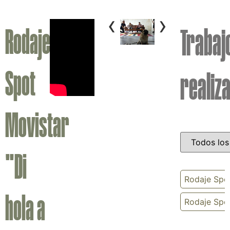
‹
›
Rodaje
Trabaj
Spot
realiz
Movistar
"Di
Rodaje Spot
hola a
Rodaje Spo