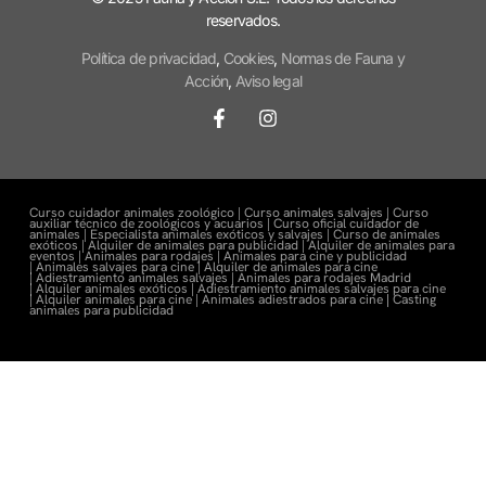
reservados.
Política de privacidad
,
Cookies
,
Normas de Fauna y
Acción
,
Aviso legal
Curso cuidador animales zoológico |
Curso animales salvajes |
Curso
auxiliar técnico de zoológicos y acuarios |
Curso oficial cuidador de
animales |
Especialista animales exóticos y salvajes |
Curso de animales
exóticos |
Alquiler de animales para publicidad |
Alquiler de animales para
eventos |
Animales para rodajes |
Animales para cine y publicidad
|
Animales salvajes para cine |
Alquiler de animales para cine
|
Adiestramiento animales salvajes |
Animales para rodajes Madrid
|
Alquiler animales exóticos |
Adiestramiento animales salvajes para cine
|
Alquiler animales para cine |
Animales adiestrados para cine
|
Casting
animales para publicidad