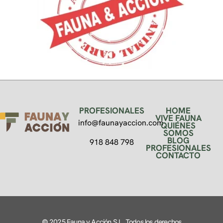
PROFESIONALES
HOME
VIVE FAUNA
info@faunayaccion.com
QUIÉNES
SOMOS
BLOG
918 848 798
PROFESIONALES
CONTACTO
© 2025 Fauna y Acción S.L. Todos los derechos