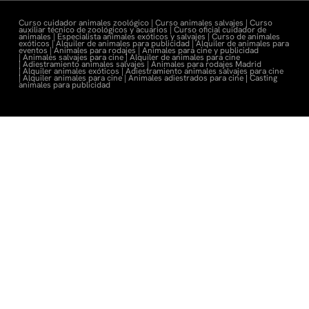
Curso cuidador animales zoológico |
Curso animales salvajes |
Curso
auxiliar técnico de zoológicos y acuarios |
Curso oficial cuidador de
animales |
Especialista animales exóticos y salvajes |
Curso de animales
exóticos |
Alquiler de animales para publicidad |
Alquiler de animales para
eventos |
Animales para rodajes |
Animales para cine y publicidad
|
Animales salvajes para cine |
Alquiler de animales para cine
|
Adiestramiento animales salvajes |
Animales para rodajes Madrid
|
Alquiler animales exóticos |
Adiestramiento animales salvajes para cine
|
Alquiler animales para cine |
Animales adiestrados para cine
|
Casting
animales para publicidad