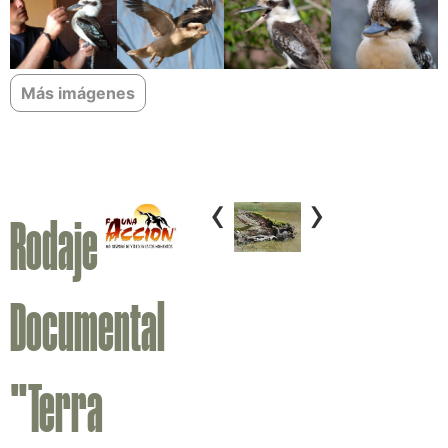
Más imágenes
‹
›
Rodaje
Documental
"Terra