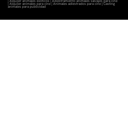
|
Alquiler animales exóticos |
Adiestramiento animales salvajes para cine
|
Alquiler animales para cine |
Animales adiestrados para cine
|
Casting
animales para publicidad