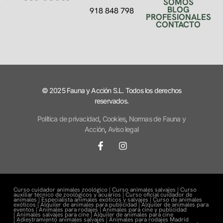
SOMOS
BLOG
918 848 798
PROFESIONALES
CONTACTO
© 2025 Fauna y Acción S.L. Todos los derechos
reservados.
Política de privacidad
,
Cookies
,
Normas de Fauna y
Acción
,
Aviso legal
Curso cuidador animales zoológico |
Curso animales salvajes |
Curso
auxiliar técnico de zoológicos y acuarios |
Curso oficial cuidador de
animales |
Especialista animales exóticos y salvajes |
Curso de animales
exóticos |
Alquiler de animales para publicidad |
Alquiler de animales para
eventos |
Animales para rodajes |
Animales para cine y publicidad
|
Animales salvajes para cine |
Alquiler de animales para cine
|
Adiestramiento animales salvajes |
Animales para rodajes Madrid