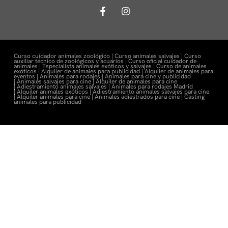
Curso cuidador animales zoológico |
Curso animales salvajes |
Curso
auxiliar técnico de zoológicos y acuarios |
Curso oficial cuidador de
animales |
Especialista animales exóticos y salvajes |
Curso de animales
exóticos |
Alquiler de animales para publicidad |
Alquiler de animales para
eventos |
Animales para rodajes |
Animales para cine y publicidad
|
Animales salvajes para cine |
Alquiler de animales para cine
|
Adiestramiento animales salvajes |
Animales para rodajes Madrid
|
Alquiler animales exóticos |
Adiestramiento animales salvajes para cine
|
Alquiler animales para cine |
Animales adiestrados para cine
|
Casting
animales para publicidad