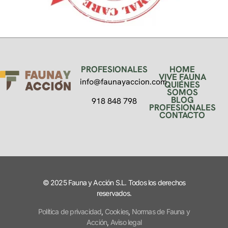
PROFESIONALES
HOME
VIVE FAUNA
info@faunayaccion.com
QUIÉNES
SOMOS
BLOG
918 848 798
PROFESIONALES
CONTACTO
© 2025 Fauna y Acción S.L. Todos los derechos
reservados.
Política de privacidad
,
Cookies
,
Normas de Fauna y
Acción
,
Aviso legal