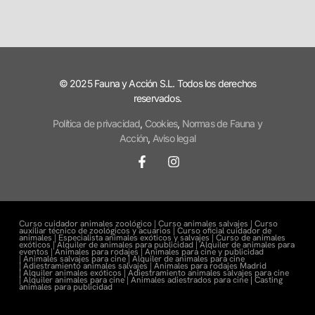
© 2025 Fauna y Acción S.L. Todos los derechos
reservados.
Política de privacidad
,
Cookies
,
Normas de Fauna y
Acción
,
Aviso legal
Curso cuidador animales zoológico |
Curso animales salvajes |
Curso
auxiliar técnico de zoológicos y acuarios |
Curso oficial cuidador de
animales |
Especialista animales exóticos y salvajes |
Curso de animales
exóticos |
Alquiler de animales para publicidad |
Alquiler de animales para
eventos |
Animales para rodajes |
Animales para cine y publicidad
|
Animales salvajes para cine |
Alquiler de animales para cine
|
Adiestramiento animales salvajes |
Animales para rodajes Madrid
|
Alquiler animales exóticos |
Adiestramiento animales salvajes para cine
|
Alquiler animales para cine |
Animales adiestrados para cine
|
Casting
animales para publicidad