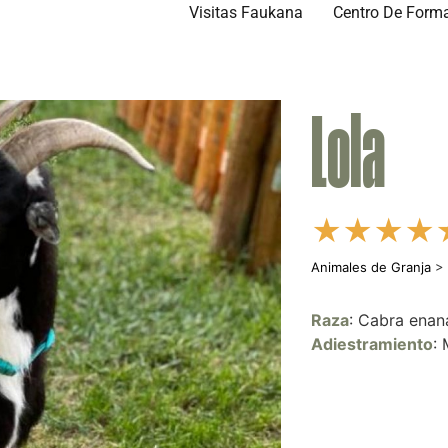
Visitas Faukana
Centro De Form
Lola
★
★
★
★
Animales de Granja
Raza
: Cabra enan
Adiestramiento
: