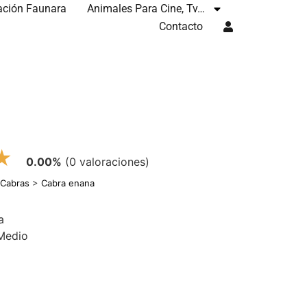
ación Faunara
Animales Para Cine, Tv…
Contacto
★
0.00%
(0 valoraciones)
>
Cabras
>
Cabra enana
a
 Medio