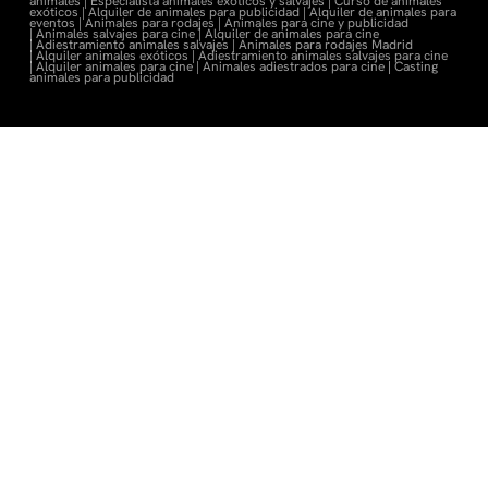
animales |
Especialista animales exóticos y salvajes |
Curso de animales
exóticos |
Alquiler de animales para publicidad |
Alquiler de animales para
eventos |
Animales para rodajes |
Animales para cine y publicidad
|
Animales salvajes para cine |
Alquiler de animales para cine
|
Adiestramiento animales salvajes |
Animales para rodajes Madrid
|
Alquiler animales exóticos |
Adiestramiento animales salvajes para cine
|
Alquiler animales para cine |
Animales adiestrados para cine
|
Casting
animales para publicidad