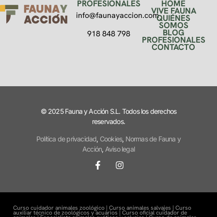
PROFESIONALES
HOME
VIVE FAUNA
info@faunayaccion.com
QUIÉNES
SOMOS
BLOG
918 848 798
PROFESIONALES
CONTACTO
© 2025 Fauna y Acción S.L. Todos los derechos
reservados.
Política de privacidad
,
Cookies
,
Normas de Fauna y
Acción
,
Aviso legal
Curso cuidador animales zoológico |
Curso animales salvajes |
Curso
auxiliar técnico de zoológicos y acuarios |
Curso oficial cuidador de