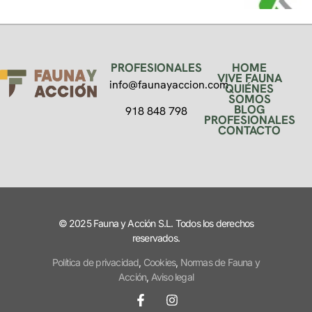
PROFESIONALES
HOME
VIVE FAUNA
info@faunayaccion.com
QUIÉNES
SOMOS
BLOG
918 848 798
PROFESIONALES
CONTACTO
© 2025 Fauna y Acción S.L. Todos los derechos
reservados.
Política de privacidad
,
Cookies
,
Normas de Fauna y
Acción
,
Aviso legal