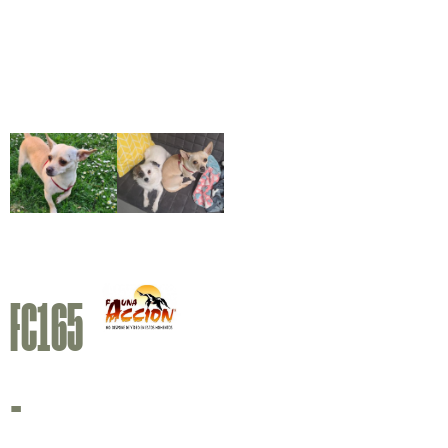
FC165
-