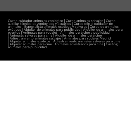
Curso cuidador animales zoológico |
Curso animales salvajes |
Curso
auxiliar técnico de zoológicos y acuarios |
Curso oficial cuidador de
animales |
Especialista animales exóticos y salvajes |
Curso de animales
exóticos |
Alquiler de animales para publicidad |
Alquiler de animales para
eventos |
Animales para rodajes |
Animales para cine y publicidad
|
Animales salvajes para cine |
Alquiler de animales para cine
|
Adiestramiento animales salvajes |
Animales para rodajes Madrid
|
Alquiler animales exóticos |
Adiestramiento animales salvajes para cine
|
Alquiler animales para cine |
Animales adiestrados para cine
|
Casting
animales para publicidad