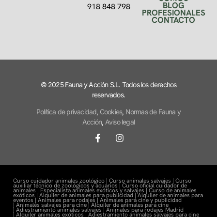
BLOG
918 848 798
PROFESIONALES
CONTACTO
© 2025 Fauna y Acción S.L. Todos los derechos
reservados.
Política de privacidad
,
Cookies
,
Normas de Fauna y
Acción
,
Aviso legal
Curso cuidador animales zoológico |
Curso animales salvajes |
Curso
auxiliar técnico de zoológicos y acuarios |
Curso oficial cuidador de
animales |
Especialista animales exóticos y salvajes |
Curso de animales
exóticos |
Alquiler de animales para publicidad |
Alquiler de animales para
eventos |
Animales para rodajes |
Animales para cine y publicidad
|
Animales salvajes para cine |
Alquiler de animales para cine
|
Adiestramiento animales salvajes |
Animales para rodajes Madrid
|
Alquiler animales exóticos |
Adiestramiento animales salvajes para cine