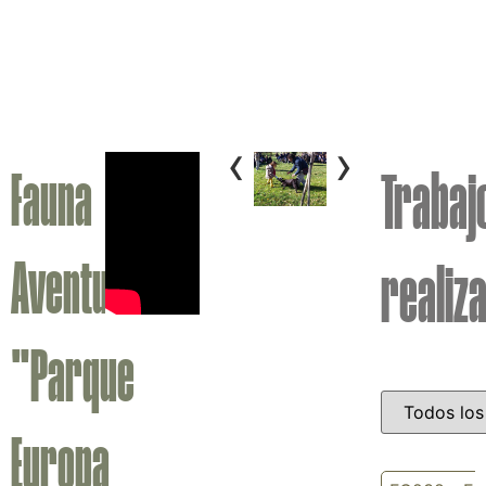
‹
›
Fauna
Trabaj
Aventura
realiz
"Parque
Europa