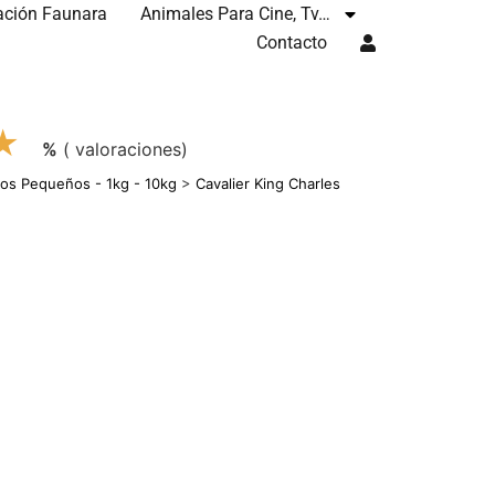
ación Faunara
Animales Para Cine, Tv…
Contacto
★
%
( valoraciones)
ros Pequeños - 1kg - 10kg
>
Cavalier King Charles