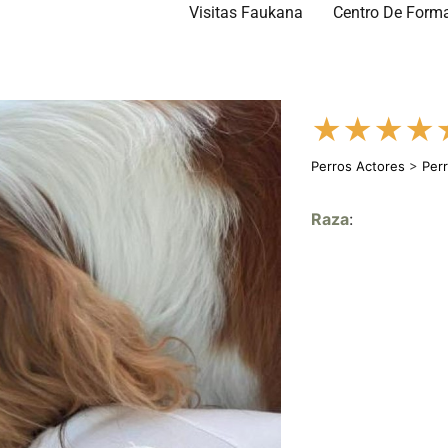
Visitas Faukana
Centro De Form
★
★
★
★
Perros Actores
>
Per
Raza
: