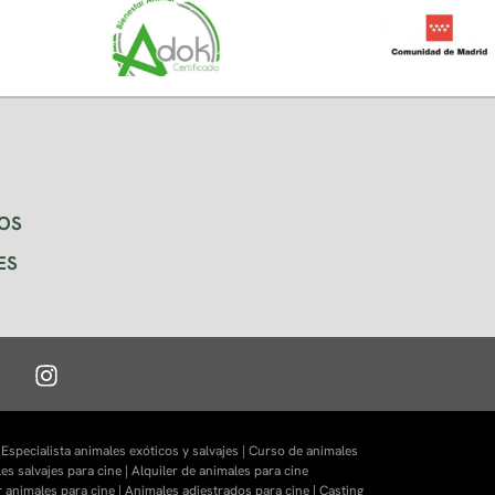
OS
ES
|
Especialista animales exóticos y salvajes |
Curso de animales
es salvajes para cine |
Alquiler de animales para cine
r animales para cine |
Animales adiestrados para cine
|
Casting