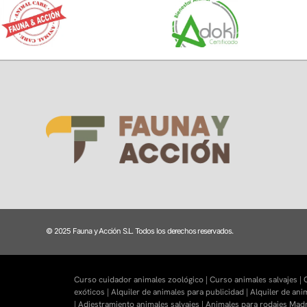
© 2025 Fauna y Acción S.L. Todos los derechos reservados.
Curso cuidador animales zoológico |
Curso animales salvajes |
C
exóticos |
Alquiler de animales para publicidad |
Alquiler de ani
|
Adiestramiento animales salvajes |
Animales para rodajes Madr