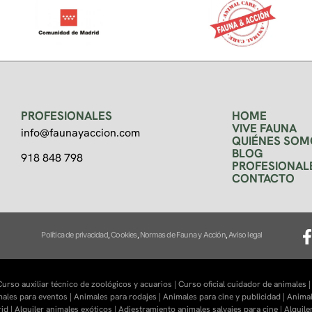
PROFESIONALES
HOME
VIVE FAUNA
info@faunayaccion.com
QUIÉNES SOM
BLOG
918 848 798
PROFESIONAL
CONTACTO
Política de privacidad
,
Cookies
,
Normas de Fauna y Acción
,
Aviso legal
urso auxiliar técnico de zoológicos y acuarios |
Curso oficial cuidador de animales 
males para eventos |
Animales para rodajes |
Animales para cine y publicidad |
Animal
id |
Alquiler animales exóticos |
Adiestramiento animales salvajes para cine |
Alquile