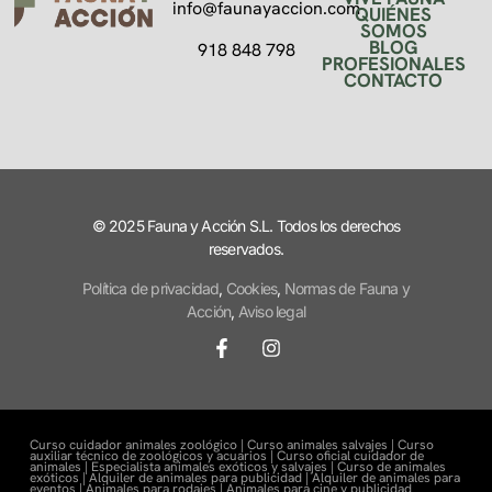
info@faunayaccion.com
QUIÉNES
SOMOS
BLOG
918 848 798
PROFESIONALES
CONTACTO
© 2025 Fauna y Acción S.L. Todos los derechos
reservados.
Política de privacidad
,
Cookies
,
Normas de Fauna y
Acción
,
Aviso legal
Curso cuidador animales zoológico |
Curso animales salvajes |
Curso
auxiliar técnico de zoológicos y acuarios |
Curso oficial cuidador de
animales |
Especialista animales exóticos y salvajes |
Curso de animales
exóticos |
Alquiler de animales para publicidad |
Alquiler de animales para
eventos |
Animales para rodajes |
Animales para cine y publicidad