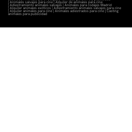
|
Animales salvajes para cine |
Alquiler de animales para cine
|
Adiestramiento animales salvajes |
Animales para rodajes Madrid
|
Alquiler animales exóticos |
Adiestramiento animales salvajes para cine
|
Alquiler animales para cine |
Animales adiestrados para cine
|
Casting
animales para publicidad