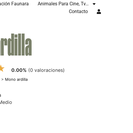
ación Faunara
Animales Para Cine, Tv…
Contacto
rdilla
★
0.00%
(0 valoraciones)
s
>
Mono ardilla
a
 Medio