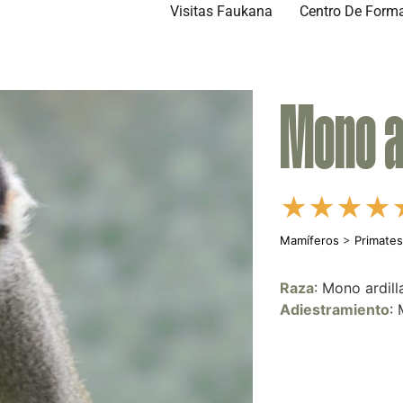
Visitas Faukana
Centro De Form
Mono a
★
★
★
★
Mamíferos
>
Primate
Raza
: Mono ardill
Adiestramiento
: