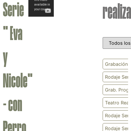
Serie
realiz
" Eva
y
Grabación S
Nicole"
Rodaje Seri
Grab. Prog
- con
Teatro Real 
Rodaje Serie
Perro
Rodaje Ser