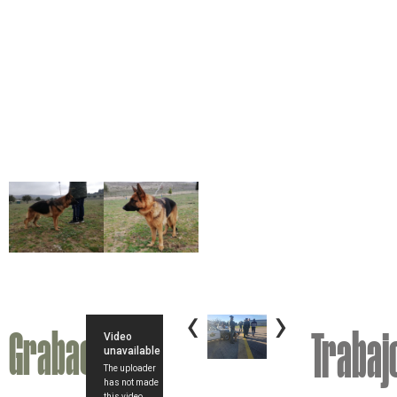
‹
›
Grabación
Trabaj