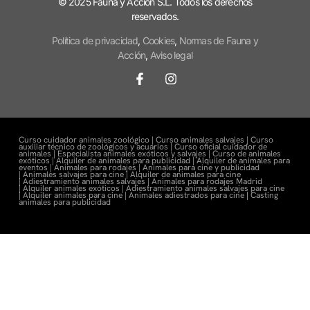
© 2025 Fauna y Acción S.L. Todos los derechos
reservados.
Política de privacidad
,
Cookies
,
Normas de Fauna y
Acción
,
Aviso legal
Curso cuidador animales zoológico |
Curso animales salvajes |
Curso
auxiliar técnico de zoológicos y acuarios |
Curso oficial cuidador de
animales |
Especialista animales exóticos y salvajes |
Curso de animales
exóticos |
Alquiler de animales para publicidad |
Alquiler de animales para
eventos |
Animales para rodajes |
Animales para cine y publicidad
|
Animales salvajes para cine |
Alquiler de animales para cine
|
Adiestramiento animales salvajes |
Animales para rodajes Madrid
|
Alquiler animales exóticos |
Adiestramiento animales salvajes para cine
|
Alquiler animales para cine |
Animales adiestrados para cine
|
Casting
animales para publicidad