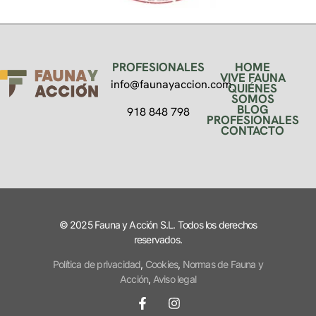
PROFESIONALES
HOME
VIVE FAUNA
info@faunayaccion.com
QUIÉNES
SOMOS
BLOG
918 848 798
PROFESIONALES
CONTACTO
© 2025 Fauna y Acción S.L. Todos los derechos
reservados.
Política de privacidad
,
Cookies
,
Normas de Fauna y
Acción
,
Aviso legal