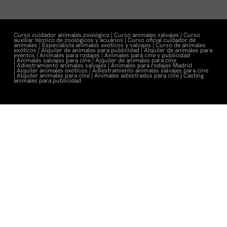
Curso cuidador animales zoológico |
Curso animales salvajes |
Curso
auxiliar técnico de zoológicos y acuarios |
Curso oficial cuidador de
animales |
Especialista animales exóticos y salvajes |
Curso de animales
exóticos |
Alquiler de animales para publicidad |
Alquiler de animales para
eventos |
Animales para rodajes |
Animales para cine y publicidad
|
Animales salvajes para cine |
Alquiler de animales para cine
|
Adiestramiento animales salvajes |
Animales para rodajes Madrid
|
Alquiler animales exóticos |
Adiestramiento animales salvajes para cine
|
Alquiler animales para cine |
Animales adiestrados para cine
|
Casting
animales para publicidad