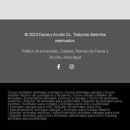
© 2025 Fauna y Acción S.L. Todos los derechos
reservados.
Política de privacidad
,
Cookies
,
Normas de Fauna y
Acción
,
Aviso legal
Curso cuidador animales zoológico |
Curso animales salvajes |
Curso
auxiliar técnico de zoológicos y acuarios |
Curso oficial cuidador de
animales |
Especialista animales exóticos y salvajes |
Curso de animales
exóticos |
Alquiler de animales para publicidad |
Alquiler de animales para
eventos |
Animales para rodajes |
Animales para cine y publicidad
|
Animales salvajes para cine |
Alquiler de animales para cine
|
Adiestramiento animales salvajes |
Animales para rodajes Madrid
|
Alquiler animales exóticos |
Adiestramiento animales salvajes para cine
|
Alquiler animales para cine |
Animales adiestrados para cine
|
Casting
animales para publicidad