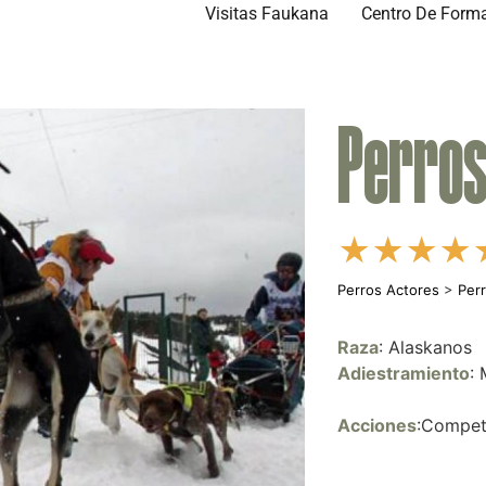
Visitas Faukana
Centro De Form
Perros
★
★
★
★
Perros Actores
>
Per
Raza
: Alaskanos
Adiestramiento
:
Acciones
:Compet