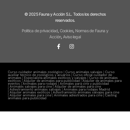
© 2025 Fauna y Acción S.L. Todos los derechos
reservados.
Política de privacidad
,
Cookies
,
Normas de Fauna y
Acción
,
Aviso legal
Curso cuidador animales zoológico |
Curso animales salvajes |
Curso
auxiliar técnico de zoológicos y acuarios |
Curso oficial cuidador de
animales |
Especialista animales exóticos y salvajes |
Curso de animales
exóticos |
Alquiler de animales para publicidad |
Alquiler de animales para
eventos |
Animales para rodajes |
Animales para cine y publicidad
|
Animales salvajes para cine |
Alquiler de animales para cine
|
Adiestramiento animales salvajes |
Animales para rodajes Madrid
|
Alquiler animales exóticos |
Adiestramiento animales salvajes para cine
|
Alquiler animales para cine |
Animales adiestrados para cine
|
Casting
animales para publicidad