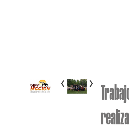
‹
›
Trabaj
realiz