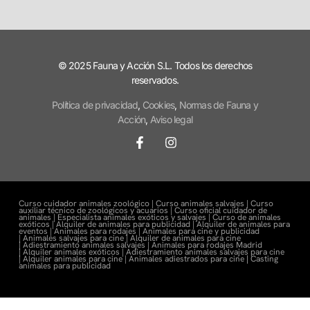
© 2025 Fauna y Acción S.L. Todos los derechos
reservados.
Política de privacidad
,
Cookies
,
Normas de Fauna y
Acción
,
Aviso legal
Curso cuidador animales zoológico |
Curso animales salvajes |
Curso
auxiliar técnico de zoológicos y acuarios |
Curso oficial cuidador de
animales |
Especialista animales exóticos y salvajes |
Curso de animales
exóticos |
Alquiler de animales para publicidad |
Alquiler de animales para
eventos |
Animales para rodajes |
Animales para cine y publicidad
|
Animales salvajes para cine |
Alquiler de animales para cine
|
Adiestramiento animales salvajes |
Animales para rodajes Madrid
|
Alquiler animales exóticos |
Adiestramiento animales salvajes para cine
|
Alquiler animales para cine |
Animales adiestrados para cine
|
Casting
animales para publicidad