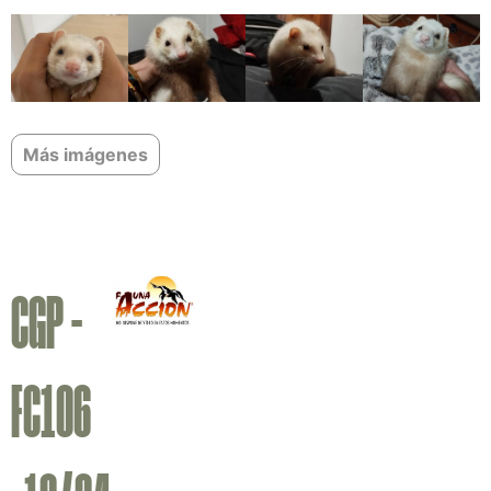
Más imágenes
CGP -
FC106