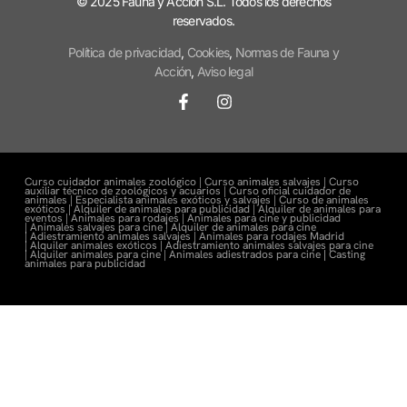
© 2025 Fauna y Acción S.L. Todos los derechos
reservados.
Política de privacidad
,
Cookies
,
Normas de Fauna y
Acción
,
Aviso legal
Curso cuidador animales zoológico |
Curso animales salvajes |
Curso
auxiliar técnico de zoológicos y acuarios |
Curso oficial cuidador de
animales |
Especialista animales exóticos y salvajes |
Curso de animales
exóticos |
Alquiler de animales para publicidad |
Alquiler de animales para
eventos |
Animales para rodajes |
Animales para cine y publicidad
|
Animales salvajes para cine |
Alquiler de animales para cine
|
Adiestramiento animales salvajes |
Animales para rodajes Madrid
|
Alquiler animales exóticos |
Adiestramiento animales salvajes para cine
|
Alquiler animales para cine |
Animales adiestrados para cine
|
Casting
animales para publicidad