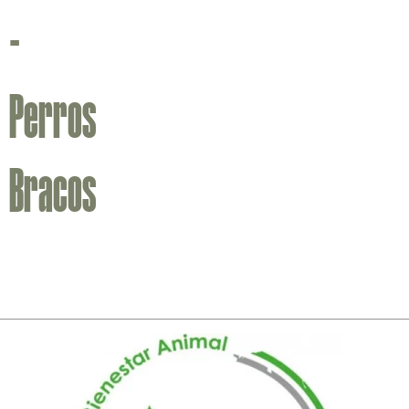
-
Perros
Bracos