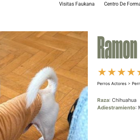
Visitas Faukana
Centro De Form
Ramon
★
★
★
★
Perros Actores
>
Per
Raza
: Chihuahua
Adiestramiento
: