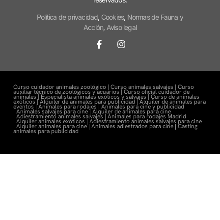
Política de privacidad
,
Cookies
,
Normas de Fauna y
Acción
,
Aviso legal
Curso cuidador animales zoológico |
Curso animales salvajes |
Curso
auxiliar técnico de zoológicos y acuarios |
Curso oficial cuidador de
animales |
Especialista animales exóticos y salvajes |
Curso de animales
exóticos |
Alquiler de animales para publicidad |
Alquiler de animales para
eventos |
Animales para rodajes |
Animales para cine y publicidad
|
Animales salvajes para cine |
Alquiler de animales para cine
|
Adiestramiento animales salvajes |
Animales para rodajes Madrid
|
Alquiler animales exóticos |
Adiestramiento animales salvajes para cine
|
Alquiler animales para cine |
Animales adiestrados para cine
|
Casting
animales para publicidad