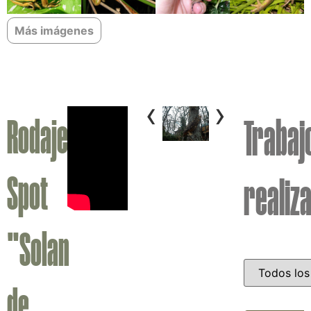
Más imágenes
‹
›
Rodaje
Trabaj
Spot
realiz
"Solan
de