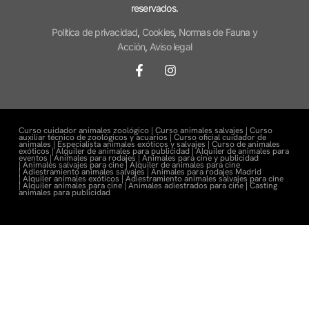
reservados.
Política de privacidad
,
Cookies
,
Normas de Fauna y
Acción
,
Aviso legal
Curso cuidador animales zoológico |
Curso animales salvajes |
Curso
auxiliar técnico de zoológicos y acuarios |
Curso oficial cuidador de
animales |
Especialista animales exóticos y salvajes |
Curso de animales
exóticos |
Alquiler de animales para publicidad |
Alquiler de animales para
eventos |
Animales para rodajes |
Animales para cine y publicidad
|
Animales salvajes para cine |
Alquiler de animales para cine
|
Adiestramiento animales salvajes |
Animales para rodajes Madrid
|
Alquiler animales exóticos |
Adiestramiento animales salvajes para cine
|
Alquiler animales para cine |
Animales adiestrados para cine
|
Casting
animales para publicidad