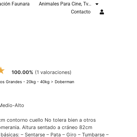
ación Faunara
Animales Para Cine, Tv…
Contacto
★
100.00%
(1 valoraciones)
ros Grandes - 20kg - 40kg
>
Doberman
 Medio-Alto
cm contorno cuello No tolera bien a otros
omerania. Altura sentado a cráneo 82cm
ásicas: – Sentarse – Pata – Giro – Tumbarse –