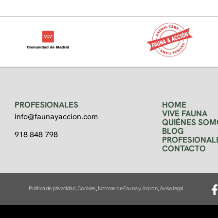
PROFESIONALES
HOME
VIVE FAUNA
info@faunayaccion.com
QUIÉNES SOM
BLOG
918 848 798
PROFESIONAL
CONTACTO
Política de privacidad
,
Cookies
,
Normas de Fauna y Acción
,
Aviso legal