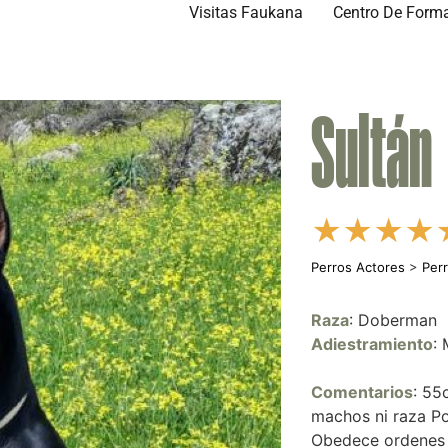
Visitas Faukana
Centro De Form
Sultán
★
★
★
★
Perros Actores
>
Per
Raza
: Doberman
Adiestramiento
:
Comentarios
: 55
machos ni raza P
Obedece ordenes b