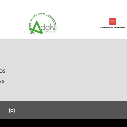
OS
ES