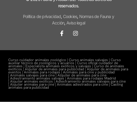
reservados.
Zoo Escuel
Política de privacidad
,
Cookies
,
Normas de Fauna y
Zoo Escuela
Acción
,
Aviso legal
Zoo Escuela
Zoo Escuela
Zoo Escuela
Curso cuidador animales zoológico |
Curso animales salvajes |
Curso
auxiliar técnico de zoológicos y acuarios |
Curso oficial cuidador de
animales |
Especialista animales exóticos y salvajes |
Curso de animales
exóticos |
Alquiler de animales para publicidad |
Alquiler de animales para
eventos |
Animales para rodajes |
Animales para cine y publicidad
Zoo Escuela
|
Animales salvajes para cine |
Alquiler de animales para cine
|
Adiestramiento animales salvajes |
Animales para rodajes Madrid
|
Alquiler animales exóticos |
Adiestramiento animales salvajes para cine
|
Alquiler animales para cine |
Animales adiestrados para cine
|
Casting
Zoo Escuela
animales para publicidad
Charla didá
Zoo Escuela
Zoo Escuela