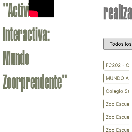
"Actividad
realiz
Interactiva:
Mundo
FC202 - Col
Zoorprendente"
MUNDO ANI
Colegio Sa
Zoo Escuela
Zoo Escuela
Zoo Escuela