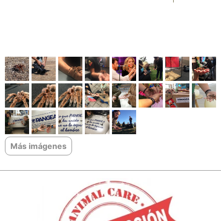
Zoo Escuela
Zoo Escuel
Colegio CO
Charla Edu
Zoo Escuela
Zoo Escuela
Más imágenes
Zoo Escuela
Zoo Escuela
Zoo Escuela
Zoo Escuela