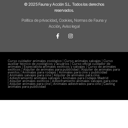
© 2025 Fauna y Acción S.L. Todos los derechos
reservados.
Política de privacidad
,
Cookies
,
Normas de Fauna y
Acción
,
Aviso legal
Curso cuidador animales zoológico |
Curso animales salvajes |
Curso
auxiliar técnico de zoológicos y acuarios |
Curso oficial cuidador de
animales |
Especialista animales exóticos y salvajes |
Curso de animales
exóticos |
Alquiler de animales para publicidad |
Alquiler de animales para
eventos |
Animales para rodajes |
Animales para cine y publicidad
|
Animales salvajes para cine |
Alquiler de animales para cine
|
Adiestramiento animales salvajes |
Animales para rodajes Madrid
|
Alquiler animales exóticos |
Adiestramiento animales salvajes para cine
|
Alquiler animales para cine |
Animales adiestrados para cine
|
Casting
animales para publicidad