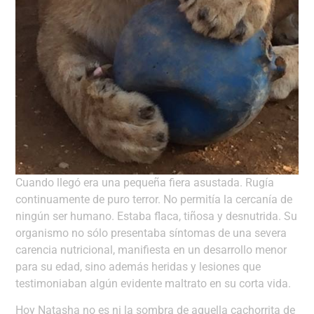
Cuando llegó era una pequeña fiera asustada. Rugía
continuamente de puro terror. No permitía la cercanía de
ningún ser humano. Estaba flaca, tiñosa y desnutrida. Su
organismo no sólo presentaba síntomas de una severa
carencia nutricional, manifiesta en un desarrollo menor
para su edad, sino además heridas y lesiones que
testimoniaban algún evidente maltrato en su corta vida.
Hoy Natasha no es ni la sombra de aquella cachorrita de