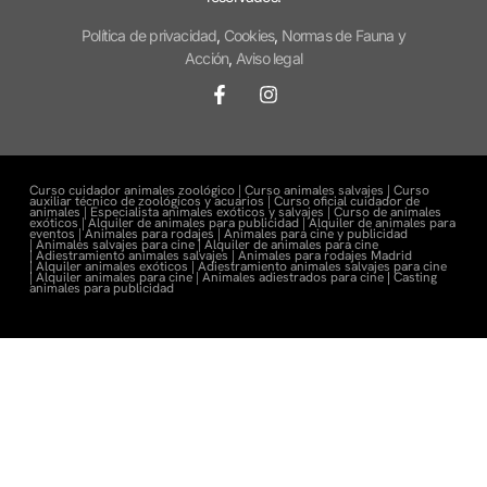
Política de privacidad
,
Cookies
,
Normas de Fauna y
Acción
,
Aviso legal
Curso cuidador animales zoológico |
Curso animales salvajes |
Curso
auxiliar técnico de zoológicos y acuarios |
Curso oficial cuidador de
animales |
Especialista animales exóticos y salvajes |
Curso de animales
exóticos |
Alquiler de animales para publicidad |
Alquiler de animales para
eventos |
Animales para rodajes |
Animales para cine y publicidad
|
Animales salvajes para cine |
Alquiler de animales para cine
|
Adiestramiento animales salvajes |
Animales para rodajes Madrid
|
Alquiler animales exóticos |
Adiestramiento animales salvajes para cine
|
Alquiler animales para cine |
Animales adiestrados para cine
|
Casting
animales para publicidad