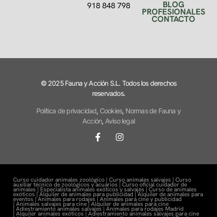
BLOG
918 848 798
PROFESIONALES
CONTACTO
© 2025 Fauna y Acción S.L. Todos los derechos
reservados.
Política de privacidad
,
Cookies
,
Normas de Fauna y
Acción
,
Aviso legal
Curso cuidador animales zoológico |
Curso animales salvajes |
Curso
auxiliar técnico de zoológicos y acuarios |
Curso oficial cuidador de
animales |
Especialista animales exóticos y salvajes |
Curso de animales
exóticos |
Alquiler de animales para publicidad |
Alquiler de animales para
eventos |
Animales para rodajes |
Animales para cine y publicidad
|
Animales salvajes para cine |
Alquiler de animales para cine
|
Adiestramiento animales salvajes |
Animales para rodajes Madrid
|
Alquiler animales exóticos |
Adiestramiento animales salvajes para cine