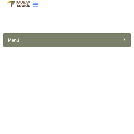
Menú
▼