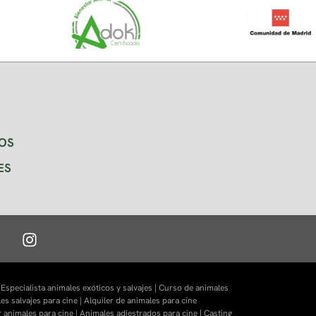
OS
ES
|
Especialista animales exóticos y salvajes |
Curso de animales
es salvajes para cine |
Alquiler de animales para cine
r animales para cine |
Animales adiestrados para cine
|
Casting