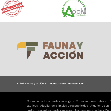
© 2025 Fauna y Acción S.L. Todos los derechos reservados.
Curso cuidador animales zoológico |
Curso animales salvajes |
C
exóticos |
Alquiler de animales para publicidad |
Alquiler de ani
|
Adiestramiento animales salvajes |
Animales para rodajes Madr