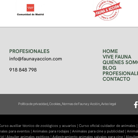
PROFESIONALES
HOME
VIVE FAUNA
info@faunayaccion.com
QUIÉNES SOM
BLOG
918 848 798
PROFESIONAL
CONTACTO
Política de privacidad
,
Cookies
,
Normas de Fauna y Acción
,
Aviso legal
urso auxiliar técnico de zoológicos y acuarios |
Curso oficial cuidador de animales 
males para eventos |
Animales para rodajes |
Animales para cine y publicidad |
Animal
id |
Alquiler animales exóticos |
Adiestramiento animales salvajes para cine |
Alquile