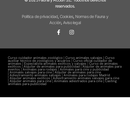
reservados.
Política de privacidad
,
Cookies
,
Normas de Fauna y
Acción
,
Aviso legal
Curso cuidador animales zoológico |
Curso animales salvajes |
Curso
auxiliar técnico de zoológicos y acuarios |
Curso oficial cuidador de
animales |
Especialista animales exóticos y salvajes |
Curso de animales
exóticos |
Alquiler de animales para publicidad |
Alquiler de animales para
eventos |
Animales para rodajes |
Animales para cine y publicidad
|
Animales salvajes para cine |
Alquiler de animales para cine
|
Adiestramiento animales salvajes |
Animales para rodajes Madrid
|
Alquiler animales exóticos |
Adiestramiento animales salvajes para cine
|
Alquiler animales para cine |
Animales adiestrados para cine
|
Casting
animales para publicidad