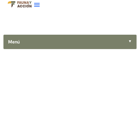
Menú
▼